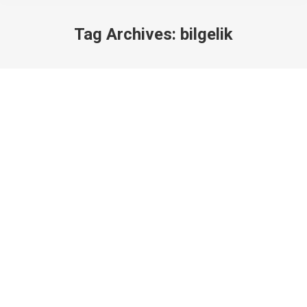
Tag Archives:
bilgelik
Başmelek Uriel
Başmelekler
By
Ulka Melek
24/06/2022