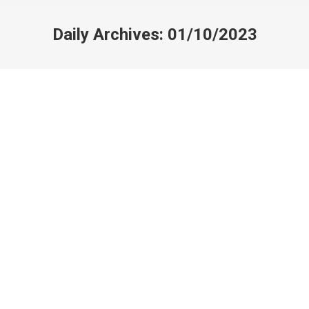
Daily Archives:
01/10/2023
Koruyucu Bitkiler
Doğa Enerjileri
By
Ulka Melek
01/10/2023